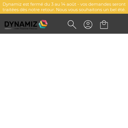
Dynamiz est fermé du 3 au 14 août - vos demandes seront
traitées dès notre retour. Nous vous souhaitons un bel été.
JEAN PREMIUM HOMME -
KARIBAN
DYN-00014212
Kariban