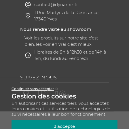
contact@dynamiz.fr
1 Rue Martyrs de la Résistance,
17340 Yves
Nous rendre visite au showroom
Voir les produits sur notre site c'est
bien, les voir en vrai c'est mieux.
Horaires de 9h à 12h30 et de 14h à
18h, du lundi au vendredi
SUIVEZ-NOUS
Continuer sans accepter
Gestion des cookies
En autorisant ces services tiers, vous acceptez
leurs cookies et l'utilisation de technologies de
suivi nécessaires à leur bon fonctionnement.
Mentions légales
CGV
Plan du site
J'accepte
RGPD - Gestion de vos données personnelles