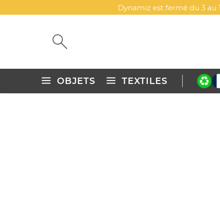
Dynamiz est fermé du 3 au 1
OBJETS
TEXTILES
Accueil
Objets publicitaires personnalisés
Bricolage, jardi
LAMPE LED COMPACTE ULT
DYN-00082251