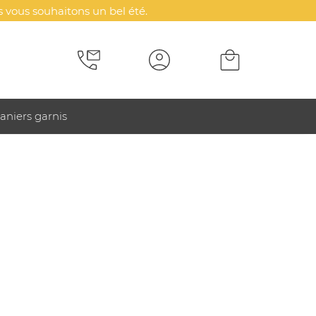
 vous souhaitons un bel été.
aniers garnis
d compacte ultra puissante personnalisée