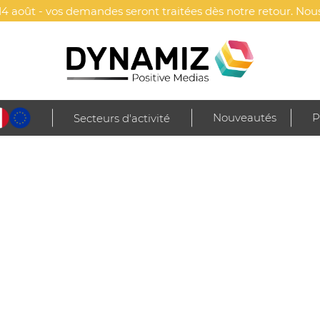
4 août - vos demandes seront traitées dès notre retour. Nous
Nouveautés
P
Secteurs d'activité
n & animaux
Outils de bricolage
Lampes torches & frontales
Lampe le
RA PUISSANTE PERSONNALISÉE