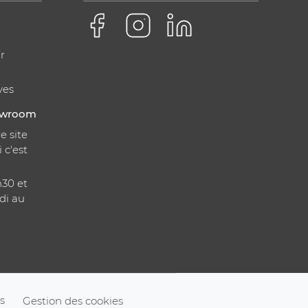
r
ves
howroom
e site
i c'est
h30 et
di au
s
Gestion des cookies