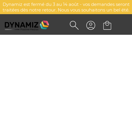
Dynamiz est fermé du 3 au 14 août - vos demandes seront
traitées dès notre retour. Nous vous souhaitons un bel été.
PLANT D'ARBRE POT ZINC Ø8
CM- FEUILLUS
DYN-00087255