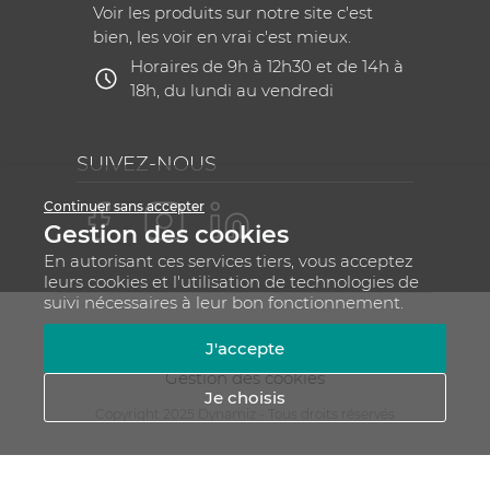
Voir les produits sur notre site c'est
bien, les voir en vrai c'est mieux.
Horaires de 9h à 12h30 et de 14h à
18h, du lundi au vendredi
SUIVEZ-NOUS
Continuer sans accepter
Gestion des cookies
En autorisant ces services tiers, vous acceptez
leurs cookies et l'utilisation de technologies de
suivi nécessaires à leur bon fonctionnement.
Mentions légales
CGV
Plan du site
J'accepte
RGPD - Gestion de vos données personnelles
Gestion des cookies
Je choisis
Copyright 2025 Dynamiz - Tous droits réservés