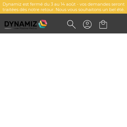
Dynamiz est fermé du 3 au 14 août - vos demandes seront
traitées dès notre retour. Nous vous souhaitons un bel été.
PORTE DOCUMENTS IMPACT
AWARE™ PUBLICITAIRE - XD
COLLECTION
DYN-00042686
XD Collection