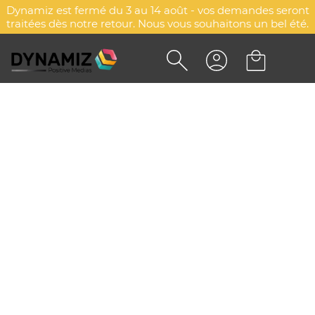
Dynamiz est fermé du 3 au 14 août - vos demandes seront
traitées dès notre retour. Nous vous souhaitons un bel été.
TEE-SHIRTS - V-NECK LADY
MELANGE
DYN-00077638
Payper