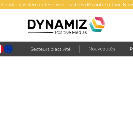
4 août - vos demandes seront traitées dès notre retour. Nous
Nouveautés
P
Secteurs d'activité
irts manches courtes
Tee-shirts jersey - FREE LADY
LADY
Payper