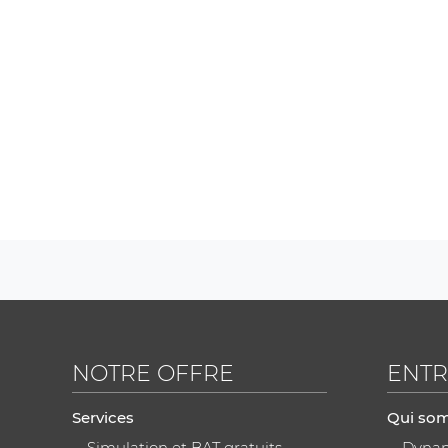
NOTRE OFFRE
ENTR
Services
Qui so
Simulation et BAT gratuits
Dynami