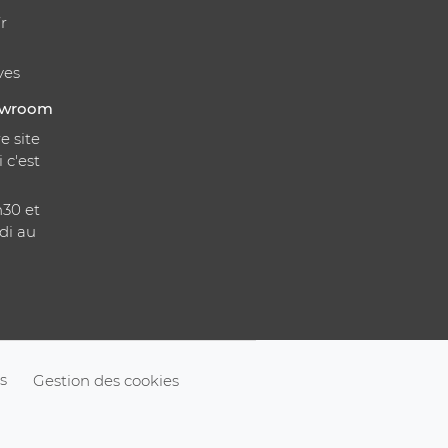
r
ves
howroom
e site
i c'est
h30 et
di au
s
Gestion des cookies