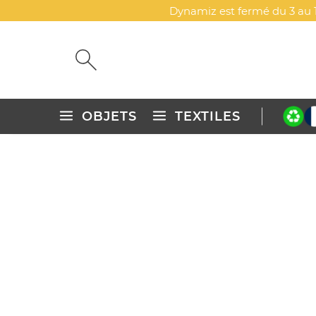
Dynamiz est fermé du 3 au 1
OBJETS
TEXTILES
Accueil
Textiles publicitaires personnalisés
T-shirts
T-sh
TEE-SHIRTS JERSEY - FREE 
DYN-00077758