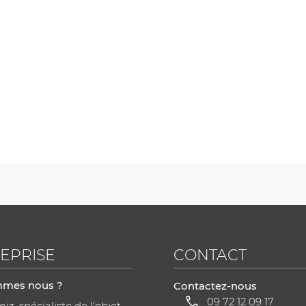
EPRISE
CONTACT
mmes nous ?
Contactez-nous
09 72 12 09 17
z, spécialiste de l'objet