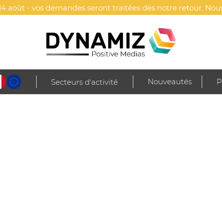
4 août - vos demandes seront traitées dès notre retour. Nous
Nouveautés
P
Secteurs d'activité
La gamme
ATF
est uniquement dispo
DEMANDER UN DEVIS
Envoyé sous 24h