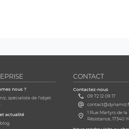
EPRISE
CONTACT
mmes nous ?
Contactez-nous
09 72 12 09 17
z, spécialiste de l'objet
a
contact@dynamiz.f
1 Rue Martyrs de la
et actualité
Résistance, 17340 Y
 blog