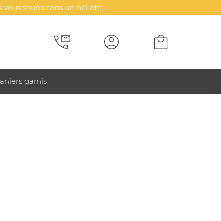
 vous souhaitons un bel été.
aniers garnis
nible sur devis