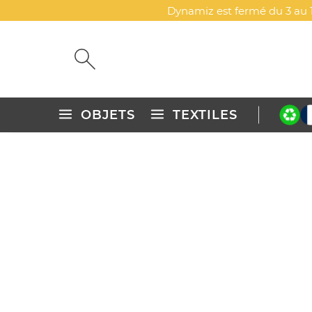
Dynamiz est fermé du 3 au 1
OBJETS
TEXTILES
Accueil
ATF