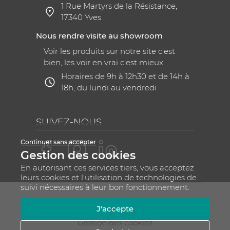
1 Rue Martyrs de la Résistance,
17340 Yves
Nous rendre visite au showroom
Voir les produits sur notre site c'est
bien, les voir en vrai c'est mieux.
Horaires de 9h à 12h30 et de 14h à
18h, du lundi au vendredi
SUIVEZ-NOUS
Continuer sans accepter
Gestion des cookies
En autorisant ces services tiers, vous acceptez
leurs cookies et l'utilisation de technologies de
suivi nécessaires à leur bon fonctionnement.
Mentions légales
CGV
Plan du site
J'accepte
RGPD - Gestion de vos données personnelles
Gestion des cookies