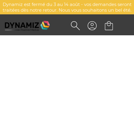
Dynamiz est fermé du 3 au 14 août - vos demandes seront
traitées dès notre retour. Nous vous souhaitons un bel été.
CRAVATE JACQUARD UNIE
PERSONNALISÉE TEODOR -
NEOBLU
DYN-00016638
NEOBLU