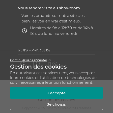
Nous rendre visite au showroom
Voir les produits sur notre site c'est
bien, les voir en vrai c'est mieux.
Horaires de 9h à 12h30 et de 14h à
18h, du lundi au vendredi
SUIVEZ-NOUS
Continuer sans accepter
Gestion des cookies
En autorisant ces services tiers, vous acceptez
leurs cookies et l'utilisation de technologies de
suivi nécessaires à leur bon fonctionnement.
Mentions légales
CGV
Plan du site
J'accepte
RGPD - Gestion de vos données personnelles
Gestion des cookies
Je choisis
Copyright 2025 Dynamiz - Tous droits réservés