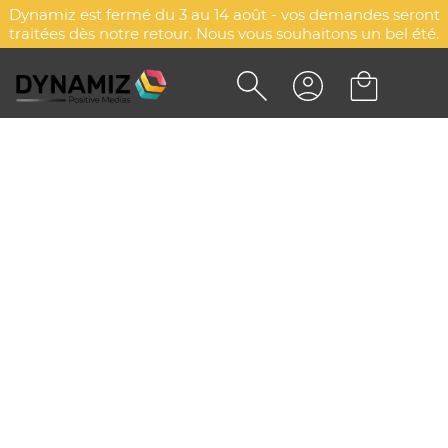
Dynamiz est fermé du 3 au 14 août - vos demandes seront
traitées dès notre retour. Nous vous souhaitons un bel été.
CRAVATE FINE
PERSONNALISÉE GATSBY -
SOL'S
DYN-00006730
SOL'S