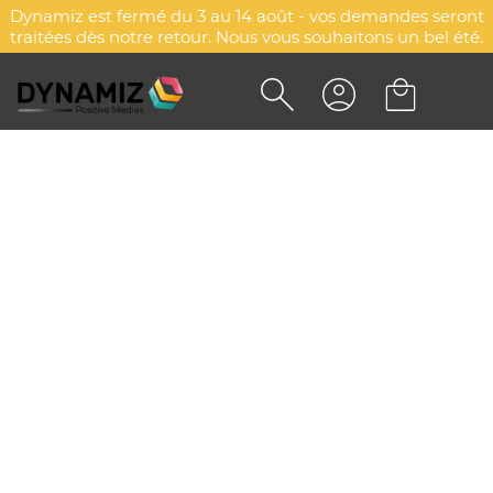
Dynamiz est fermé du 3 au 14 août - vos demandes seront
traitées dès notre retour. Nous vous souhaitons un bel été.
CRAYON À GRAINES ÉTUI
RUBAN
DYN-00087259