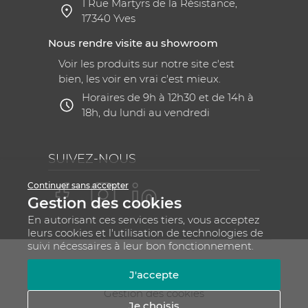
1 Rue Martyrs de la Résistance,
17340 Yves
Nous rendre visite au showroom
Voir les produits sur notre site c'est
bien, les voir en vrai c'est mieux.
Horaires de 9h à 12h30 et de 14h à
18h, du lundi au vendredi
SUIVEZ-NOUS
Continuer sans accepter
Gestion des cookies
En autorisant ces services tiers, vous acceptez
leurs cookies et l'utilisation de technologies de
suivi nécessaires à leur bon fonctionnement.
Mentions légales
CGV
Plan du site
J'accepte
RGPD - Gestion de vos données personnelles
Gestion des cookies
Je choisis