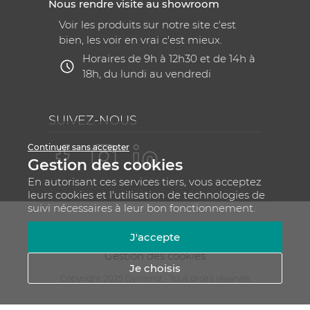
Nous rendre visite au showroom
Voir les produits sur notre site c'est
bien, les voir en vrai c'est mieux.
Horaires de 9h à 12h30 et de 14h à
18h, du lundi au vendredi
SUIVEZ-NOUS
Continuer sans accepter
Gestion des cookies
En autorisant ces services tiers, vous acceptez
leurs cookies et l'utilisation de technologies de
suivi nécessaires à leur bon fonctionnement.
Mentions légales
CGV
Plan du site
J'accepte
RGPD - Gestion de vos données personnelles
Gestion des cookies
Je choisis
Copyright 2025 Dynamiz - Tous droits réservés