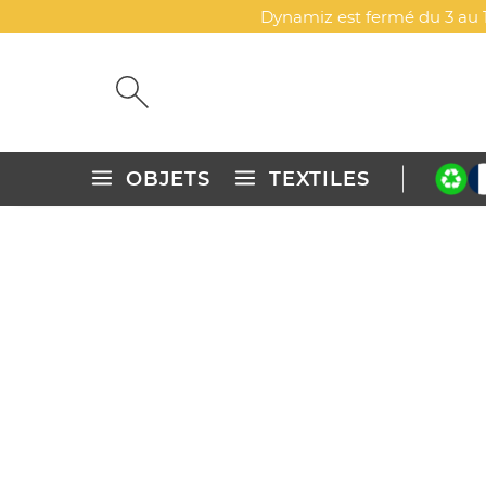
Dynamiz est fermé du 3 au 1
OBJETS
TEXTILES
Accueil
Objets publicitaires personnalisés
Maison & cuisin
MOULIN SEL ET POIVRE PE
DYN-00073746