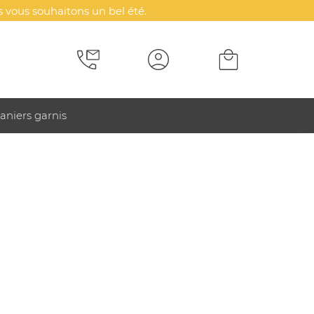
 vous souhaitons un bel été.
aniers garnis
nalisé