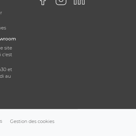
r
ves
howroom
e site
i c'est
h30 et
di au
s
Gestion des cookies