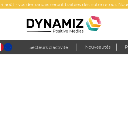
4 août - vos demandes seront traitées dès notre retour. Nous
Nouveautés
P
Secteurs d'activité
e
Cuisine & service
Accessoires de cuisine
Moulin sel et poivre person
RSONNALISÉ