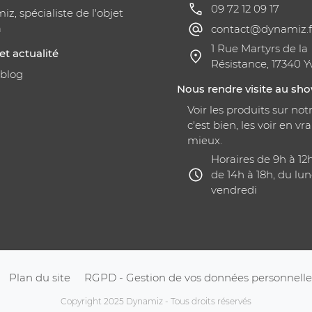
09 72 12 09 17
z, spécialiste de l'objet
a
contact@dynamiz.f
1 Rue Martyrs de la
et actualité
Résistance, 17340 Y
 blog
Nous rendre visite au s
Voir les produits sur notr
c'est bien, les voir en vra
mieux.
Horaires de 9h à 12
de 14h à 18h, du lun
vendredi
Plan du site
RGPD - Gestion de vos données personnelle
Copyright 2025 Dynamiz - Tous droits réservés