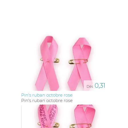
supports visibles et durables.
POURQUOI UTILISER DES OBJETS
PUBLICITAIRES POUR OCTOBRE
ROSE ?
Les
objets publicitaires
sont bien plus que de simples
cadeaux d’entreprise : ce sont de puissants vecteurs
de sensibilisation. En offrant un objet rose marqué
d’un slogan, d’un ruban ou du logo de la campagne,
vous multipliez les occasions de faire passer un
message. Portés, utilisés ou affichés, ces objets
touchent un public large et contribuent à entretenir
0,31
la mémoire de l’événement.
Dès
Pin's ruban octobre rose
Pour les entreprises, c’est aussi l’occasion de fédérer
Pin's ruban octobre rose
les équipes autour d’une cause commune, de
renforcer l’image d’une marque responsable et de
créer un lien émotionnel fort avec ses clients ou
collaborateurs. L’objet devient alors un symbole
d’engagement et de solidarité.