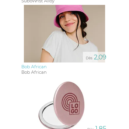
SuboWrist Alloy
2,09
Dès
Bob African
Bob African
1,85