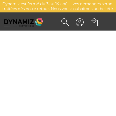
Dynamiz est fermé du 3 au 14 août - vos demandes seront
traitées dès notre retour. Nous vous souhaitons un bel été.
Accueil
Sélections
Saisons
Sélection Octobre Rose 2025
Sélection Octobre Rose
2025
Explorez d'autres catégories
Goodies personnalisés Noël
Sélection textiles printemps été
Sélection Octobre Rose 2025
Collection printemps été
Sélection Saint Valentin
Sélection printemps été
Sélection hiver