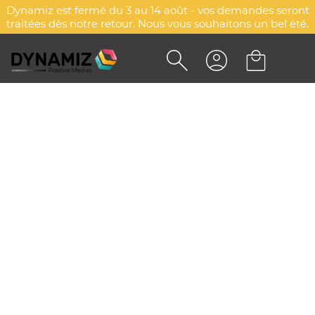
Dynamiz est fermé du 3 au 14 août - vos demandes seront
traitées dès notre retour. Nous vous souhaitons un bel été.
BERMUDA FELPA FRENCH
TERRY PERSONNALISÉ -
COMBAT
DYN-00077091
Payper