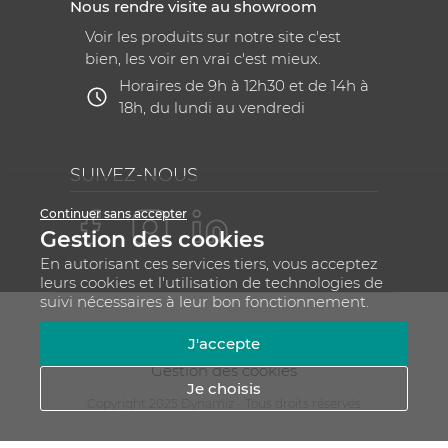
Nous rendre visite au showroom
Voir les produits sur notre site c'est
bien, les voir en vrai c'est mieux.
Horaires de 9h à 12h30 et de 14h à
18h, du lundi au vendredi
SUIVEZ-NOUS
Continuer sans accepter
Gestion des cookies
En autorisant ces services tiers, vous acceptez
leurs cookies et l'utilisation de technologies de
suivi nécessaires à leur bon fonctionnement.
Mentions légales
CGV
Plan du site
J'accepte
RGPD - Gestion de vos données personnelles
Gestion des cookies
Je choisis
Copyright 2025 Dynamiz - Tous droits réservés