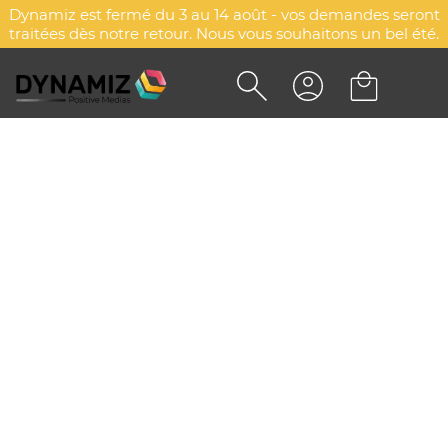
Dynamiz est fermé du 3 au 14 août - vos demandes seront
traitées dès notre retour. Nous vous souhaitons un bel été.
CHEMISE CHAMBRAY
PERSONNALISÉE TRAITEMENT
ANTI-RÉTRÉCISSEMENT -
SPECIALIST
DYN-00077192
Payper