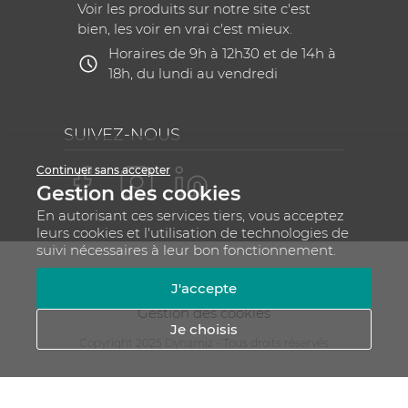
Voir les produits sur notre site c'est
bien, les voir en vrai c'est mieux.
Horaires de 9h à 12h30 et de 14h à
18h, du lundi au vendredi
SUIVEZ-NOUS
Continuer sans accepter
Gestion des cookies
En autorisant ces services tiers, vous acceptez
leurs cookies et l'utilisation de technologies de
suivi nécessaires à leur bon fonctionnement.
Mentions légales
CGV
Plan du site
J'accepte
RGPD - Gestion de vos données personnelles
Gestion des cookies
Je choisis
Copyright 2025 Dynamiz - Tous droits réservés