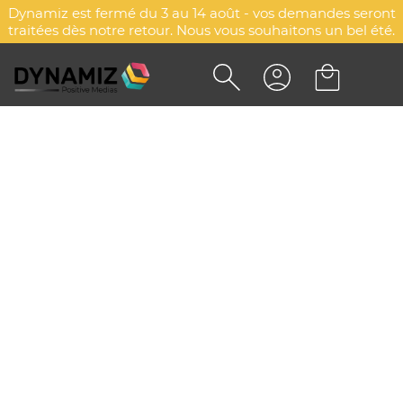
Dynamiz est fermé du 3 au 14 août - vos demandes seront
traitées dès notre retour. Nous vous souhaitons un bel été.
DÉCAPSULEUR OAK
DYN-00074773