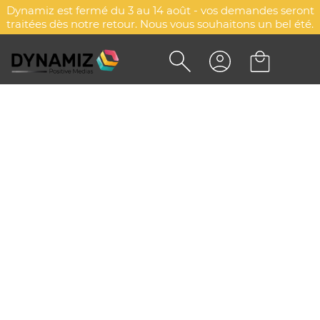
Dynamiz est fermé du 3 au 14 août - vos demandes seront
traitées dès notre retour. Nous vous souhaitons un bel été.
ÉTIQUETTE CADEAU
PERSONNALISÉE, ÉTOILE
PUBLICITAIRE - PRINTAG PLUS
ECO
DYN-00083621