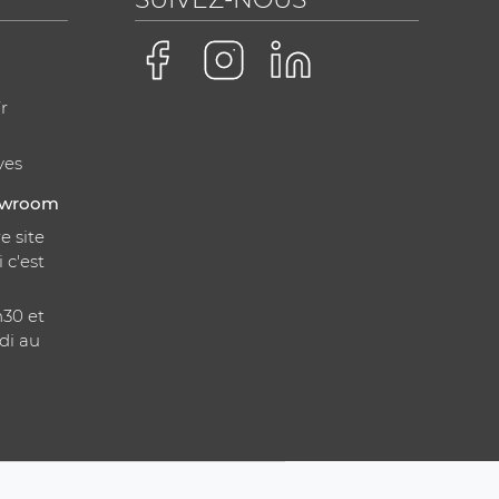
r
ves
howroom
e site
i c'est
h30 et
di au