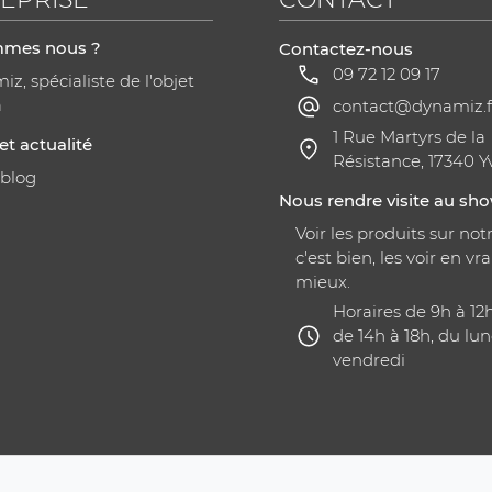
mmes nous ?
Contactez-nous
09 72 12 09 17
z, spécialiste de l'objet
a
contact@dynamiz.f
1 Rue Martyrs de la
et actualité
Résistance, 17340 Y
 blog
Nous rendre visite au s
Voir les produits sur notr
c'est bien, les voir en vra
mieux.
Horaires de 9h à 12
de 14h à 18h, du lun
vendredi