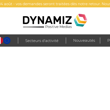
4 août - vos demandes seront traitées dès notre retour. Nous
Nouveautés
P
Secteurs d'activité
manches longues
French rib > polo côtelé manches longues - Kariban
LÉ MANCHES LONGUES - KARIBAN
Kariban
Polo côtelé tout confort.
Coupe casual et classiqu
Intérieur col et patte d