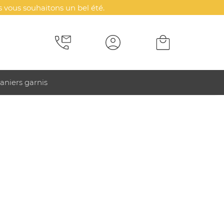
 vous souhaitons un bel été.
aniers garnis
e col polo.
e boutonnage contrastés.