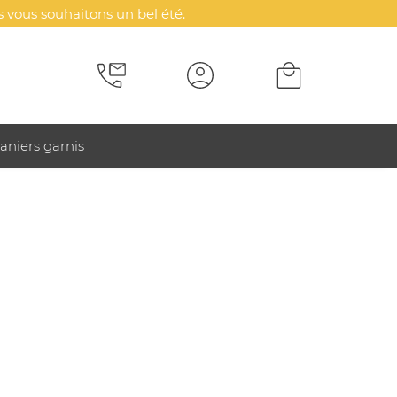
 vous souhaitons un bel été.
aniers garnis
r et pliable personnalisable - Jungle