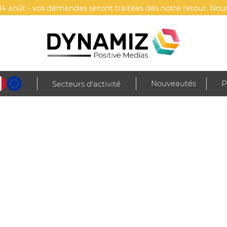
4 août - vos demandes seront traitées dès notre retour. Nous
Nouveautés
P
Secteurs d'activité
n & animaux
Jardin & animaux
Mobilier & articles de jardin
Hamac lége
PERSONNALISABLE - JUNGLE