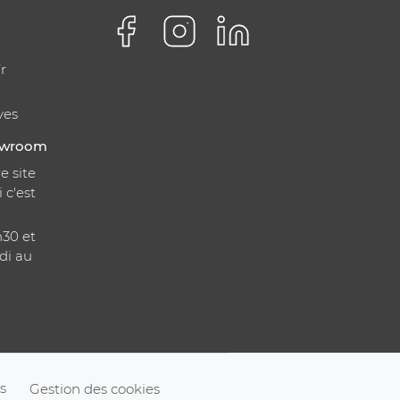
r
ves
howroom
e site
i c'est
h30 et
di au
s
Gestion des cookies