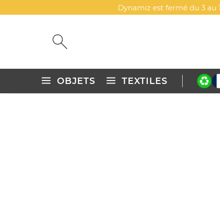
Dynamiz est fermé du 3 au 1
OBJETS
TEXTILES
Accueil
Objets publicitaires personnalisés
Bricolage, jardi
HAMAC LÉGER ET PLIABLE 
DYN-00064181