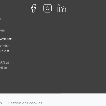
r
ves
howroom
e site
i c'est
h30 et
di au
s
Gestion des cookies