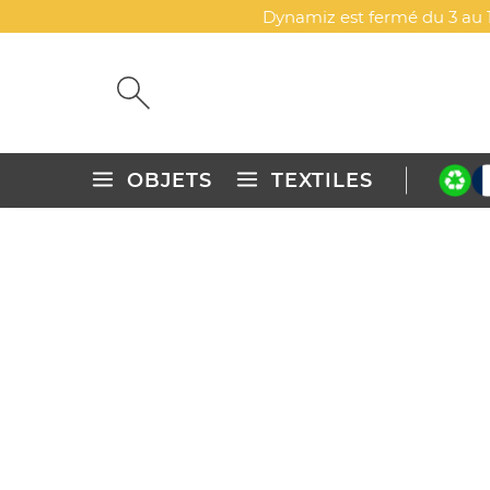
Dynamiz est fermé du 3 au 1
OBJETS
TEXTILES
Accueil
Objets publicitaires personnalisés
Maison & cuisin
HUMIDIFICATEUR PERSONNA
DYN-00079136