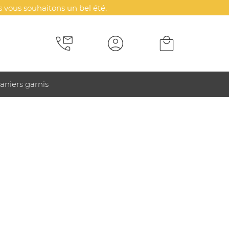
 vous souhaitons un bel été.
aniers garnis
ersonnalisé publicitaire - Tulop