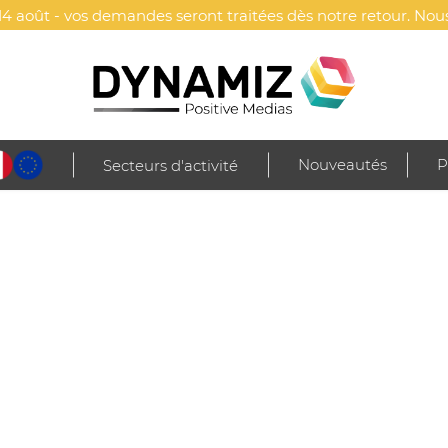
4 août - vos demandes seront traitées dès notre retour. Nous
Nouveautés
P
Secteurs d'activité
e
Maison & décoration
Diffuseurs & humidificateurs
Humidificateur p
LISÉ PUBLICITAIRE - TULOP