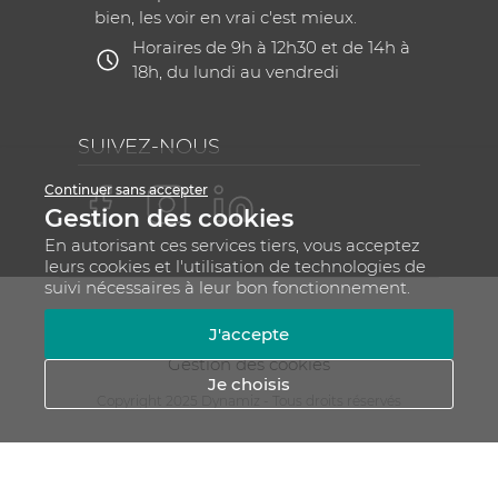
bien, les voir en vrai c'est mieux.
Horaires de 9h à 12h30 et de 14h à
18h, du lundi au vendredi
SUIVEZ-NOUS
Continuer sans accepter
Gestion des cookies
En autorisant ces services tiers, vous acceptez
leurs cookies et l'utilisation de technologies de
suivi nécessaires à leur bon fonctionnement.
Mentions légales
CGV
Plan du site
J'accepte
RGPD - Gestion de vos données personnelles
Gestion des cookies
Je choisis
Copyright 2025 Dynamiz - Tous droits réservés