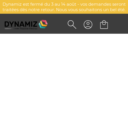
Dynamiz est fermé du 3 au 14 août - vos demandes seront
traitées dès notre retour. Nous vous souhaitons un bel été.
JEU DE MEMORY COLORIAGE
NOËL PERSONNALISÉ -
COLOXMOR
DYN-00068788