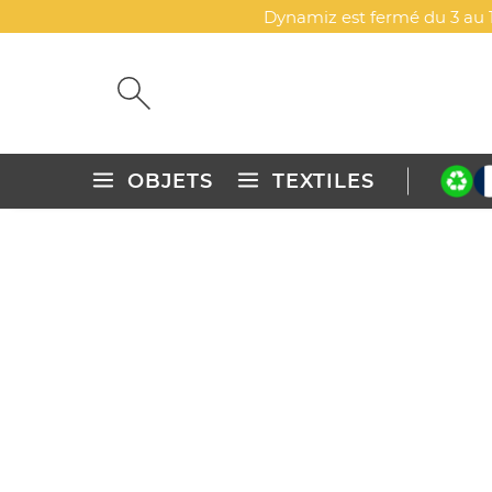
Dynamiz est fermé du 3 au 1
OBJETS
TEXTILES
Accueil
Textiles publicitaires personnalisés
Loungewear & 
LEGGING DE PADEL BICOL
DYN-00013616