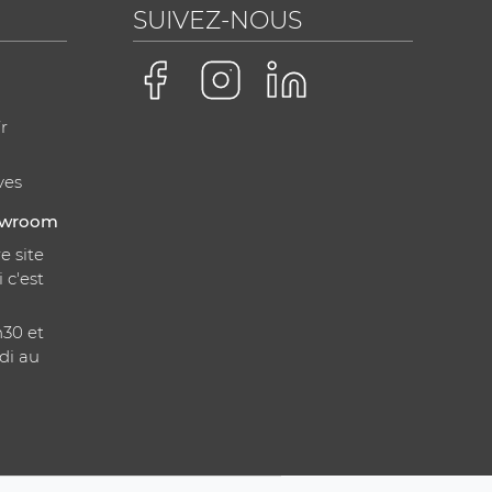
SUIVEZ-NOUS
r
ves
howroom
e site
i c'est
h30 et
di au