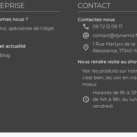
EPRISE
CONTACT
mmes nous ?
Contactez-nous
09 72 12 09 17
z, spécialiste de l'objet
a
contact@dynamiz.f
1 Rue Martyrs de la
et actualité
Résistance, 17340 Y
 blog
Nous rendre visite au s
Voir les produits sur notr
c'est bien, les voir en vra
mieux.
Horaires de 9h à 12
de 14h à 18h, du lun
vendredi