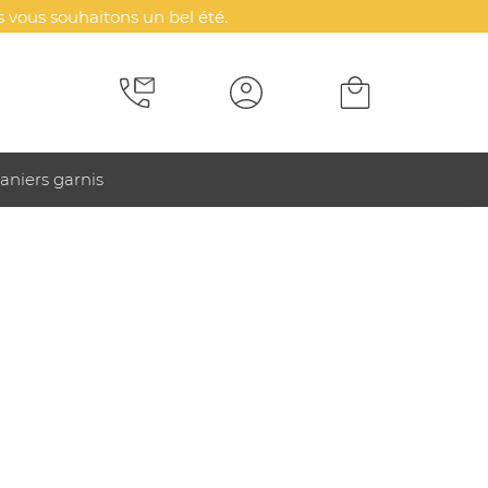
 vous souhaitons un bel été.
aniers garnis
 bicolore femme - PROACT®
nce.
s de confort et de mobilité.
grâce à l'étiquette détachable Tear-away.