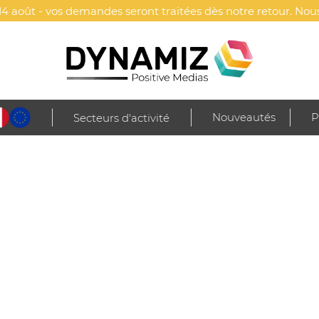
4 août - vos demandes seront traitées dès notre retour. Nous
Nouveautés
P
Secteurs d'activité
sous-vêtements
Vêtements de détente
Leggings
Legging de padel
ORE FEMME - PROACT®
PROACT®
Design contrasté tenda
Coupe moulante pour plu
Personnalisation facile 