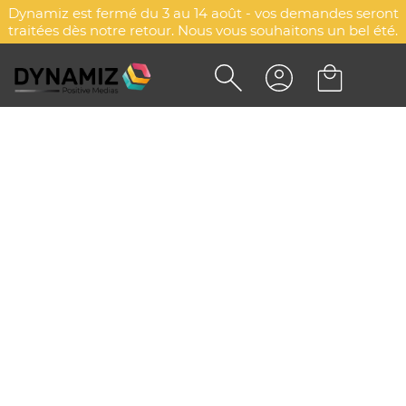
Dynamiz est fermé du 3 au 14 août - vos demandes seront
traitées dès notre retour. Nous vous souhaitons un bel été.
MARQUE-PAGE PAPIER
PERSONNALISÉ - BAMLER ECO
DYN-00079152