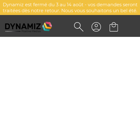
Dynamiz est fermé du 3 au 14 août - vos demandes seront
traitées dès notre retour. Nous vous souhaitons un bel été.
MINI DRAPEAU PUBLICITAIRE
DE SUPPORTER
DYN-00068185