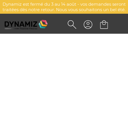
Dynamiz est fermé du 3 au 14 août - vos demandes seront
traitées dès notre retour. Nous vous souhaitons un bel été.
PEIGNE EN BOIS
PERSONNALISÉ
DYN-00068242