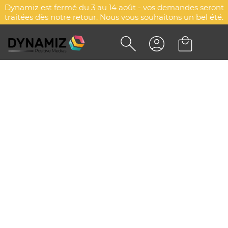
Dynamiz est fermé du 3 au 14 août - vos demandes seront
traitées dès notre retour. Nous vous souhaitons un bel été.
PILULIER HEBDOMADAIRE
COULISSANT PERSONNALISÉ
DYN-00068180