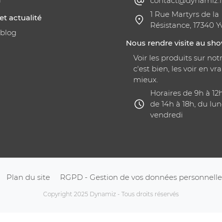
contact@dynamiz.f
1 Rue Martyrs de la
et actualité
Résistance, 17340 Y
 blog
Nous rendre visite au s
Voir les produits sur notr
c'est bien, les voir en vra
mieux.
Horaires de 9h à 12
de 14h à 18h, du lun
vendredi
Plan du site
RGPD - Gestion de vos données personnelle
Copyright 2025 Dynamiz - Tous droits réservés