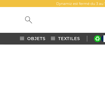
Dynamiz est fermé du 3 au 1
OBJETS
TEXTILES
Accueil
Objets publicitaires personnalisés
Maison & cuisin
PLANCHE EN BOIS URIEL
DYN-00076232