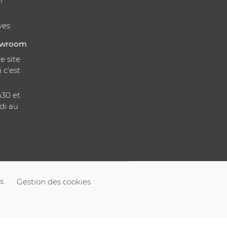
r
ves
howroom
e site
i c'est
h30 et
di au
s
Gestion des cookies