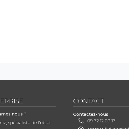
EPRISE
CONTACT
mmes nous ?
Contactez-nous
09 72 12 09 17
z, spécialiste de l'objet
a