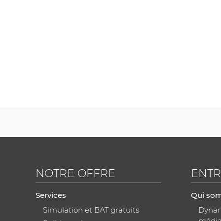
NOTRE OFFRE
ENTR
Services
Qui so
Simulation et BAT gratuits
Dynami
médi