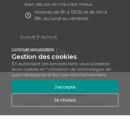
bien, les voir en vrai c'est mieux.
Horaires de 9h à 12h30 et de 14h à
18h, du lundi au vendredi
SUIVEZ-NOUS
Continuer sans accepter
Gestion des cookies
En autorisant ces services tiers, vous acceptez
leurs cookies et l'utilisation de technologies de
suivi nécessaires à leur bon fonctionnement.
Mentions légales
CGV
Plan du site
J'accepte
RGPD - Gestion de vos données personnelles
Gestion des cookies
Je choisis
Copyright 2025 Dynamiz - Tous droits réservés