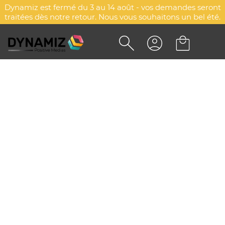
Dynamiz est fermé du 3 au 14 août - vos demandes seront
traitées dès notre retour. Nous vous souhaitons un bel été.
PORTE-CLES METAL SPORT
PERSONNALISÉ
DYN-00010338