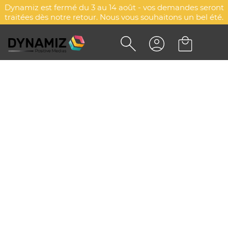
Dynamiz est fermé du 3 au 14 août - vos demandes seront
traitées dès notre retour. Nous vous souhaitons un bel été.
PORTE-CLÉS PELT
DYN-00074717