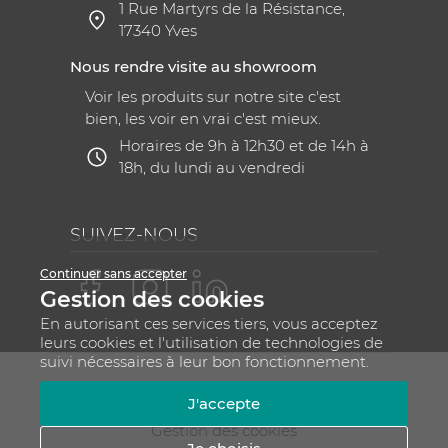
1 Rue Martyrs de la Résistance,
17340 Yves
Nous rendre visite au showroom
Voir les produits sur notre site c'est
bien, les voir en vrai c'est mieux.
Horaires de 9h à 12h30 et de 14h à
18h, du lundi au vendredi
SUIVEZ-NOUS
Continuer sans accepter
Gestion des cookies
En autorisant ces services tiers, vous acceptez
leurs cookies et l'utilisation de technologies de
suivi nécessaires à leur bon fonctionnement.
Mentions légales
CGV
Plan du site
J'accepte
RGPD - Gestion de vos données personnelles
Gestion des cookies