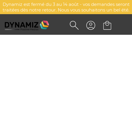
Dynamiz est fermé du 3 au 14 août - vos demandes seront
traitées dès notre retour. Nous vous souhaitons un bel été.
PORTE-CLÉS PERSONNALISÉ -
WOODY PLUS B
DYN-00064984