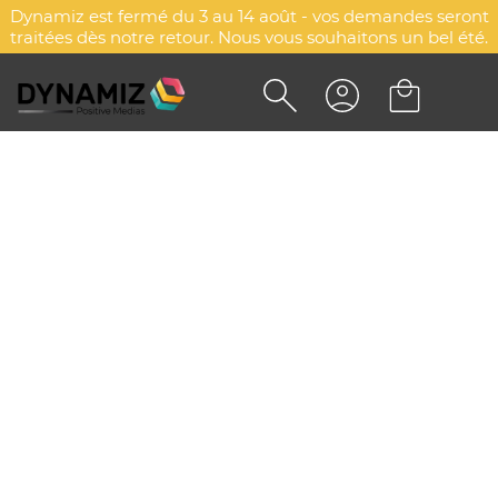
Dynamiz est fermé du 3 au 14 août - vos demandes seront
traitées dès notre retour. Nous vous souhaitons un bel été.
PORTE-CLÉS PERSONNALISÉS -
BOTTU
DYN-00079230