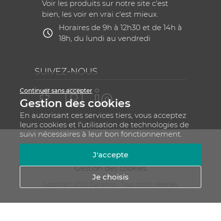
Voir les produits sur notre site c'est
bien, les voir en vrai c'est mieux.
Horaires de 9h à 12h30 et de 14h à
18h, du lundi au vendredi
SUIVEZ-NOUS
Continuer sans accepter
Gestion des cookies
En autorisant ces services tiers, vous acceptez
leurs cookies et l'utilisation de technologies de
suivi nécessaires à leur bon fonctionnement.
Mentions légales
CGV
Plan du site
J'accepte
RGPD - Gestion de vos données personnelles
Gestion des cookies
Je choisis
Copyright 2025 Dynamiz - Tous droits réservés