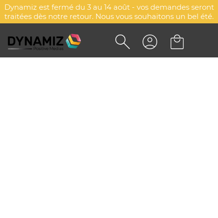
Dynamiz est fermé du 3 au 14 août - vos demandes seront
traitées dès notre retour. Nous vous souhaitons un bel été.
RACLETTE, GRATTOIR A GIVRE
PUBLICITAIRE AVEC MANCHE,
GRATTE NEIGE
DYN-00010260