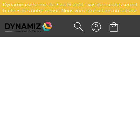
Dynamiz est fermé du 3 au 14 août - vos demandes seront
traitées dès notre retour. Nous vous souhaitons un bel été.
RÉVEIL CHARGEUR SANS FIL
PERSONNALISÉ - RABOLARM
DYN-00065004