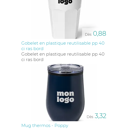
0,88
Dès
Gobelet en plastique reutilisable pp 40
ci ras bord
Gobelet en plastique reutilisable pp 40
ci ras bord
3,32
Dès
Mug thermos - Poppy