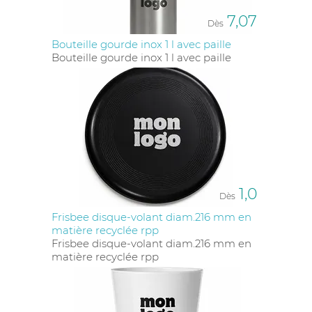
7,07
Dès
Bouteille gourde inox 1 l avec paille
Bouteille gourde inox 1 l avec paille
1,0
Dès
Frisbee disque-volant diam.216 mm en
matière recyclée rpp
Frisbee disque-volant diam.216 mm en
matière recyclée rpp