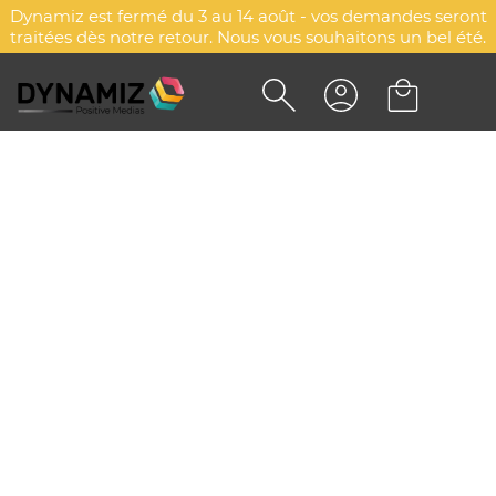
Dynamiz est fermé du 3 au 14 août - vos demandes seront
traitées dès notre retour. Nous vous souhaitons un bel été.
Accueil
Sélections
Thème
Nouveautés
Nouveautés
Explorez d'autres catégories
Smart Gifts
Logos lumineux
Objets publicitaires Pantone 2026
Sélection fortes chaleurs
Apéro & festivité
Nouveautés
Mugs géants personnalisés
Pulls de Noël
Haut de gamme
Coffrets cadeaux