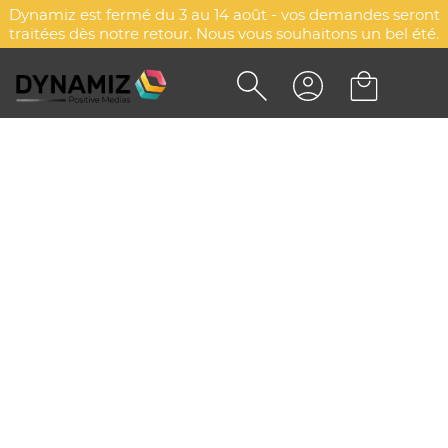
Dynamiz est fermé du 3 au 14 août - vos demandes seront
traitées dès notre retour. Nous vous souhaitons un bel été.
SET DE PAILLES EN VERRE
PERSONNALISÉ - GLASSIP
DYN-00006034