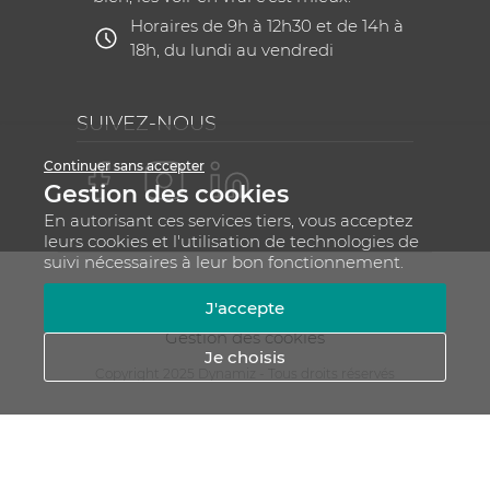
Horaires de 9h à 12h30 et de 14h à
18h, du lundi au vendredi
SUIVEZ-NOUS
Continuer sans accepter
Gestion des cookies
En autorisant ces services tiers, vous acceptez
leurs cookies et l'utilisation de technologies de
suivi nécessaires à leur bon fonctionnement.
Mentions légales
CGV
Plan du site
J'accepte
RGPD - Gestion de vos données personnelles
Gestion des cookies
Je choisis
Copyright 2025 Dynamiz - Tous droits réservés