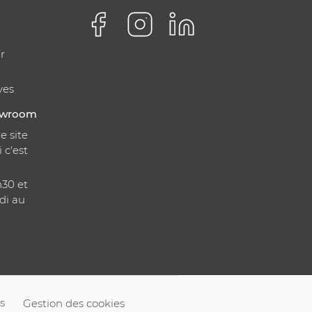
r
ves
howroom
e site
i c'est
h30 et
di au
s
Gestion des cookies