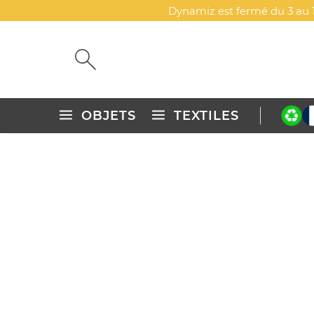
Dynamiz est fermé du 3 au 1
OBJETS
TEXTILES
Accueil
Objets publicitaires personnalisés
Stylos & écriture
STYLO À BILLE PUBLICITAI
DYN-00006613