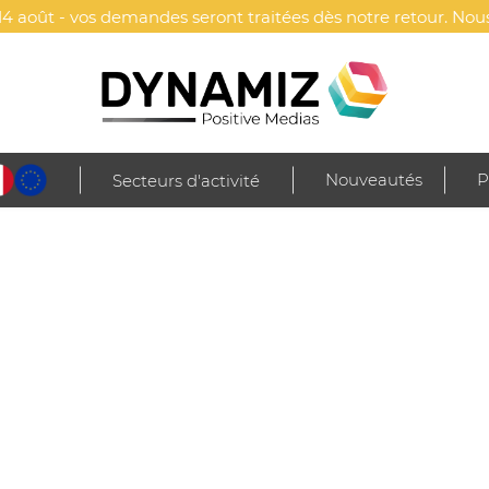
4 août - vos demandes seront traitées dès notre retour. Nous
Nouveautés
P
Secteurs d'activité
Stylos
Stylos plastique
Stylo à bille publicitaire - Swandy
RE - SWANDY