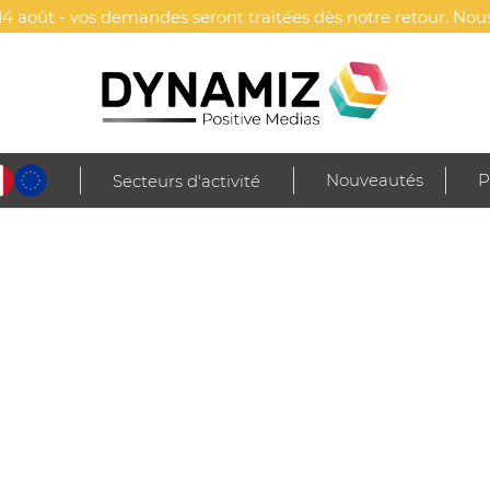
4 août - vos demandes seront traitées dès notre retour. Nous
Nouveautés
P
Secteurs d'activité
re
Gourdes & bouteilles
Gourdes isothermes & thermos
Thermos publ
ROBUSTA