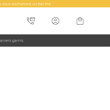
 vous souhaitons un bel été.
aniers garnis
icitaire - Robusta