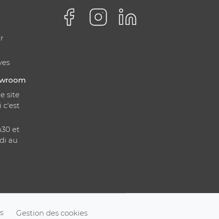
r
ves
howroom
e site
i c'est
h30 et
di au
s
Gestion des cookies