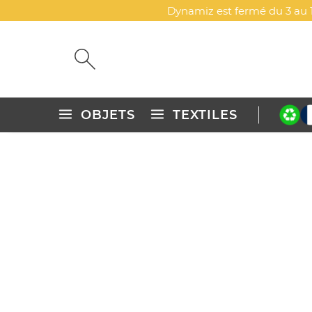
Dynamiz est fermé du 3 au 1
OBJETS
TEXTILES
Accueil
Objets publicitaires personnalisés
Mugs & drinkwa
THERMOS PUBLICITAIRE - 
DYN-00006079