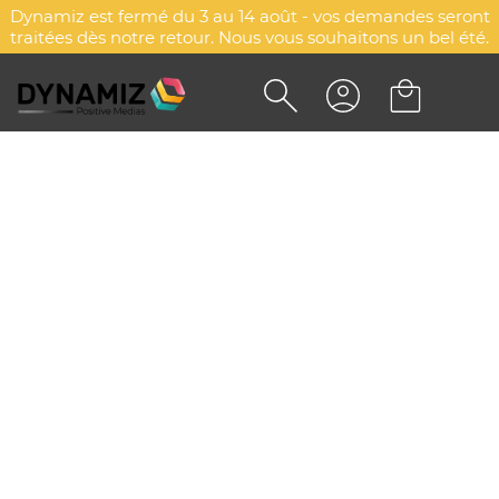
Dynamiz est fermé du 3 au 14 août - vos demandes seront
traitées dès notre retour. Nous vous souhaitons un bel été.
TIRE-BOUCHON SHERRY
DYN-00074822