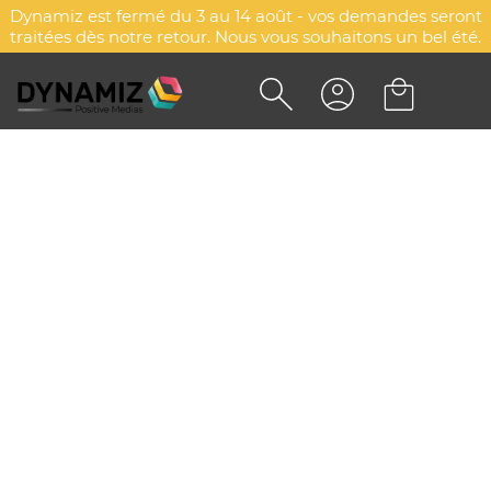
Dynamiz est fermé du 3 au 14 août - vos demandes seront
traitées dès notre retour. Nous vous souhaitons un bel été.
VESTE PONGEE PVC
PERSONNALISÉE - LANCER
DYN-00077191
Payper