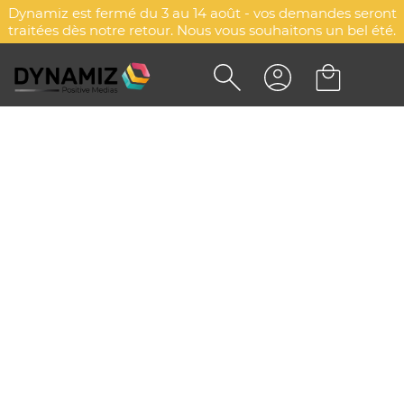
Dynamiz est fermé du 3 au 14 août - vos demandes seront
traitées dès notre retour. Nous vous souhaitons un bel été.
BADGE PLASTIQUE
PUBLICITAIRE (PS) AVEC PINCE
EPINGLE
DYN-00010352