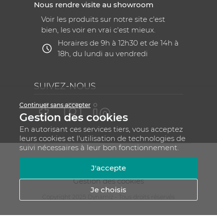
Nous rendre visite au showroom
Voir les produits sur notre site c'est
bien, les voir en vrai c'est mieux.
Horaires de 9h à 12h30 et de 14h à
18h, du lundi au vendredi
SUIVEZ-NOUS
Continuer sans accepter
Gestion des cookies
En autorisant ces services tiers, vous acceptez
leurs cookies et l'utilisation de technologies de
suivi nécessaires à leur bon fonctionnement.
Mentions légales
CGV
Plan du site
J'accepte
RGPD - Gestion de vos données personnelles
Gestion des cookies
Je choisis
Copyright 2025 Dynamiz - Tous droits réservés