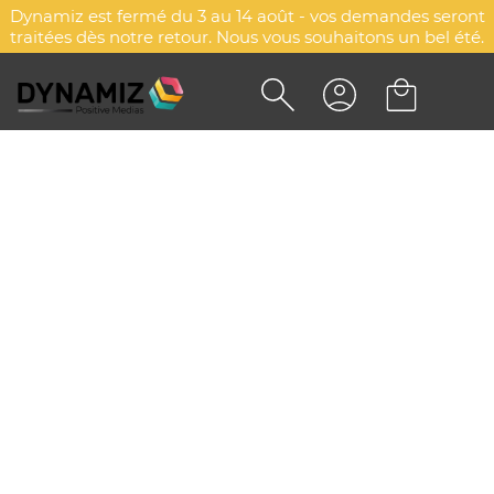
Dynamiz est fermé du 3 au 14 août - vos demandes seront
traitées dès notre retour. Nous vous souhaitons un bel été.
RUBAN SATIN BLEU
MOVEMBER AVEC ÉPINGLE
DYN-00082489