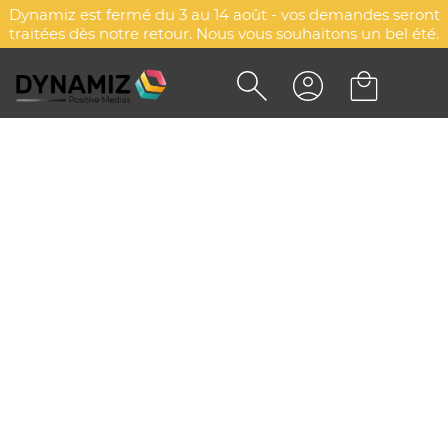
Dynamiz est fermé du 3 au 14 août - vos demandes seront
traitées dès notre retour. Nous vous souhaitons un bel été.
BOUTEILLE EN ACIER
INOXYDABLE RECYCLÉE
PERSONNALISÉE - PRESSUTO
XL
DYN-00079123