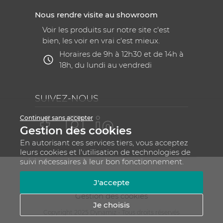
Nous rendre visite au showroom
Voir les produits sur notre site c'est
bien, les voir en vrai c'est mieux.
Horaires de 9h à 12h30 et de 14h à
18h, du lundi au vendredi
SUIVEZ-NOUS
Continuer sans accepter
Gestion des cookies
En autorisant ces services tiers, vous acceptez
leurs cookies et l'utilisation de technologies de
suivi nécessaires à leur bon fonctionnement.
Mentions légales
CGV
Plan du site
J'accepte
RGPD - Gestion de vos données personnelles
Gestion des cookies
Je choisis
Copyright 2025 Dynamiz - Tous droits réservés