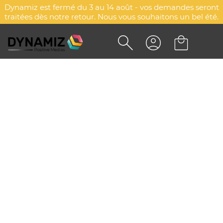
Dynamiz est fermé du 3 au 14 août - vos demandes seront
traitées dès notre retour. Nous vous souhaitons un bel été.
BRIQUET PERSONNALISÉ
PUBLICITAIRE - FLATLIGHT
SHINE
DYN-00079077