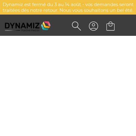
Dynamiz est fermé du 3 au 14 août - vos demandes seront
traitées dès notre retour. Nous vous souhaitons un bel été.
POLAIRE PERSONNALISÉE EN
FIBRE POLAIRE - EASY+LADY
DYN-00077822
Payper