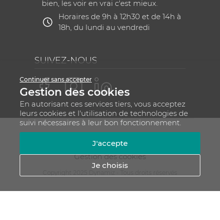
bien, les voir en vrai c'est mieux.
Horaires de 9h à 12h30 et de 14h à
18h, du lundi au vendredi
SUIVEZ-NOUS
Continuer sans accepter
Gestion des cookies
En autorisant ces services tiers, vous acceptez
leurs cookies et l'utilisation de technologies de
suivi nécessaires à leur bon fonctionnement.
Mentions légales
CGV
Plan du site
J'accepte
RGPD - Gestion de vos données personnelles
Gestion des cookies
Je choisis
Copyright 2025 Dynamiz - Tous droits réservés