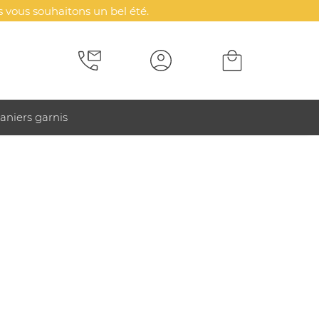
 vous souhaitons un bel été.
aniers garnis
ies