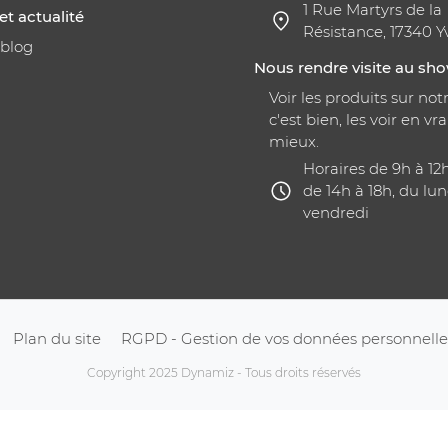
1 Rue Martyrs de la
et actualité
Résistance, 17340 Y
 blog
Nous rendre visite au s
Voir les produits sur notr
c'est bien, les voir en vra
mieux.
Horaires de 9h à 12
de 14h à 18h, du lun
vendredi
Plan du site
RGPD - Gestion de vos données personnelle
Copyright 2025 Dynamiz - Tous droits réservés