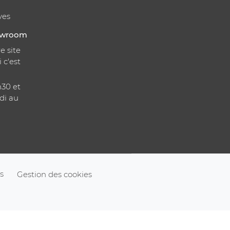
ves
howroom
e site
i c'est
h30 et
di au
s
Gestion des cookies