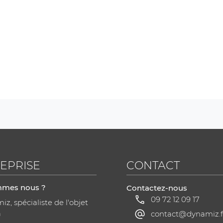
EPRISE
CONTACT
mmes nous ?
Contactez-nous
09 72 12 09 17
z, spécialiste de l'objet
a
contact@dynamiz.f