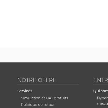
NOTRE OFFRE
ENTR
Services
Qui so
Simulation et BAT gratuits
Dynami
médi
Politique de retour