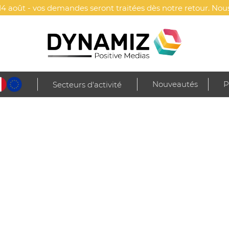
4 août - vos demandes seront traitées dès notre retour. Nous
Nouveautés
P
Secteurs d'activité
 maroquinerie
Sacs
Sacs isothermes & glacières
Sac Isotherme Berr