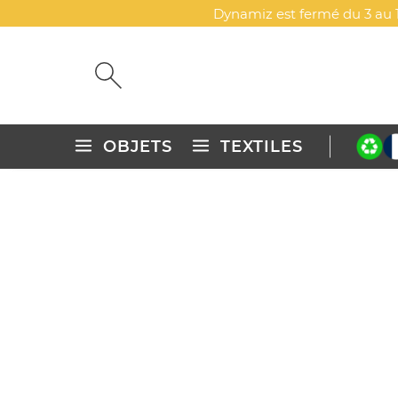
Dynamiz est fermé du 3 au 1
OBJETS
TEXTILES
Accueil
Objets publicitaires personnalisés
Sacs, bagages &
SAC ISOTHERME BERRIES
DYN-00076601