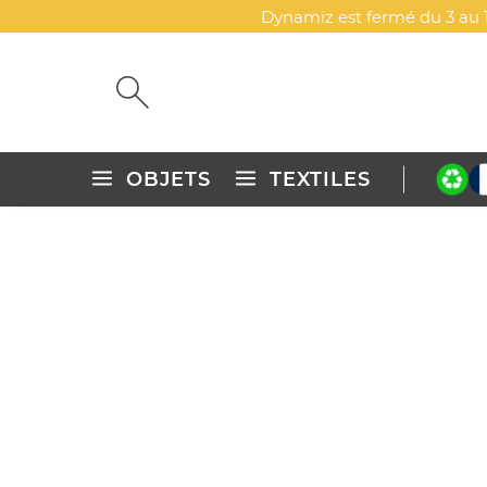
Dynamiz est fermé du 3 au 1
OBJETS
TEXTILES
Accueil
Objets publicitaires personnalisés
Gastronomie, b
SUCETTE PERSONNALISÉE -
DYN-00079306