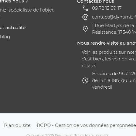
mmes nous ?
Contactez-nous
09 72 12 09 17
z, spécialiste de l'objet
a
contact@dynamiz.f
1 Rue Martyrs de la
et actualité
Résistance, 17340 Y
 blog
Nous rendre visite au s
Voir les produits sur notr
c'est bien, les voir en vra
mieux.
Horaires de 9h à 12
de 14h à 18h, du lun
vendredi
Plan du site
RGPD - Gestion de vos données personnelle
Copyright 2025 Dynamiz - Tous droits réservés