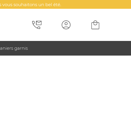
 vous souhaitons un bel été.
aniers garnis
 CreaLick