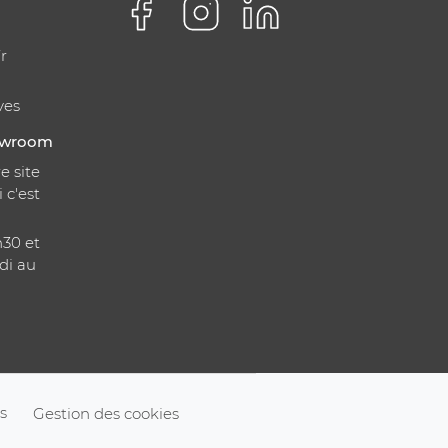
r
ves
howroom
e site
i c'est
h30 et
di au
s
Gestion des cookies