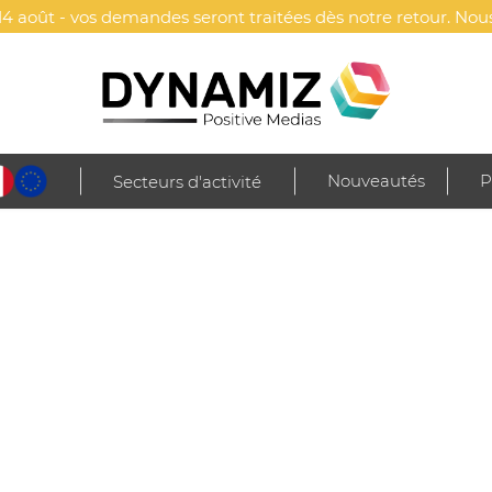
4 août - vos demandes seront traitées dès notre retour. Nous
Nouveautés
P
Secteurs d'activité
onbons & chocolats
Gourmandises
Bonbons
Sucette personnalisée -
 CREALICK