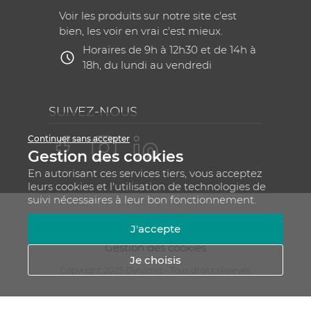
Voir les produits sur notre site c'est
bien, les voir en vrai c'est mieux.
Horaires de 9h à 12h30 et de 14h à
18h, du lundi au vendredi
SUIVEZ-NOUS
Continuer sans accepter
Gestion des cookies
En autorisant ces services tiers, vous acceptez
leurs cookies et l'utilisation de technologies de
suivi nécessaires à leur bon fonctionnement.
Mentions légales
CGV
Plan du site
J'accepte
RGPD - Gestion de vos données personnelles
Gestion des cookies
Je choisis
Copyright 2025 Dynamiz - Tous droits réservés