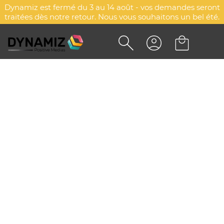
Dynamiz est fermé du 3 au 14 août - vos demandes seront
traitées dès notre retour. Nous vous souhaitons un bel été.
SWEAT-SHIRT BROSSÉ
PERSONNALISÉ - CANADA
DYN-00077345
Payper