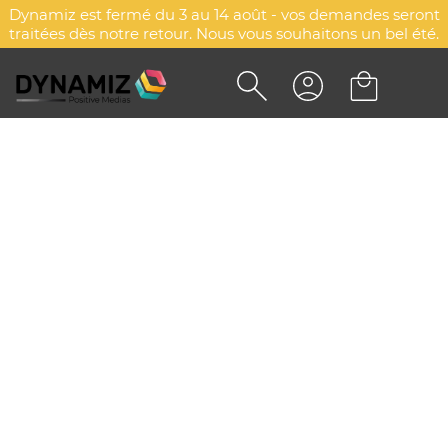
Dynamiz est fermé du 3 au 14 août - vos demandes seront
traitées dès notre retour. Nous vous souhaitons un bel été.
SWEAT-SHIRT BRUSHED
FLEECE MELANGE
PERSONNALISÉ - VANCOUVER
DYN-00077000
Payper