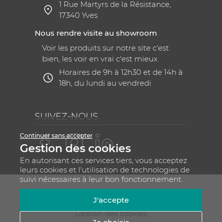
1 Rue Martyrs de la Résistance,
17340 Yves
Nous rendre visite au showroom
Voir les produits sur notre site c'est
bien, les voir en vrai c'est mieux.
Horaires de 9h à 12h30 et de 14h à
18h, du lundi au vendredi
SUIVEZ-NOUS
Continuer sans accepter
Gestion des cookies
En autorisant ces services tiers, vous acceptez
leurs cookies et l'utilisation de technologies de
suivi nécessaires à leur bon fonctionnement.
Mentions légales
CGV
Plan du site
J'accepte
RGPD - Gestion de vos données personnelles
Gestion des cookies