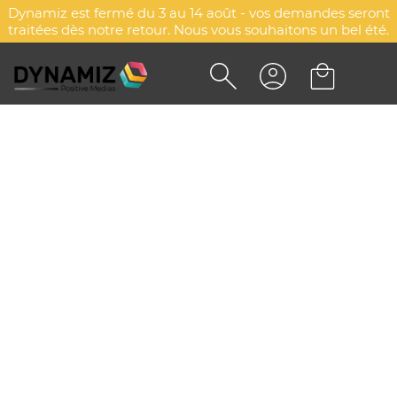
Dynamiz est fermé du 3 au 14 août - vos demandes seront
traitées dès notre retour. Nous vous souhaitons un bel été.
SWEAT-SHIRT POLYESTER
ENFANT - PROACT®
DYN-00015375
PROACT®