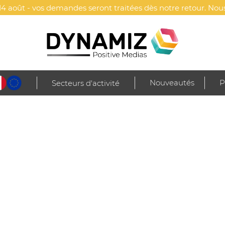
4 août - vos demandes seront traitées dès notre retour. Nous
Nouveautés
P
Secteurs d'activité
lls & polaires
Sweat-shirts
Sweat-Shirt Unisexe Personnalisé À Capuch
SONNALISÉ À CAPUCHE CONDOR 
SOL'S