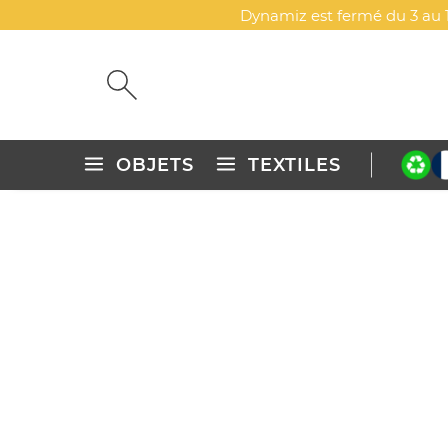
Dynamiz est fermé du 3 au 1
OBJETS
TEXTILES
Accueil
Textiles publicitaires personnalisés
Sweat-shirts, pu
SWEAT-SHIRT UNISEXE PER
DYN-00071826