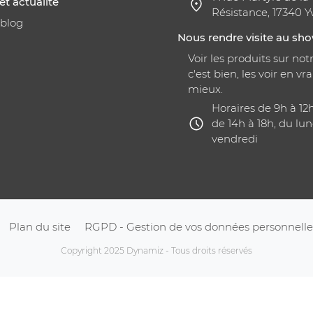
et actualité
Résistance, 17340 Y
 blog
Nous rendre visite au s
Voir les produits sur notr
c'est bien, les voir en vra
mieux.
Horaires de 9h à 12
de 14h à 18h, du lun
vendredi
Plan du site
RGPD - Gestion de vos données personnelle
Copyright 2025 Dynamiz - Tous droits réservés