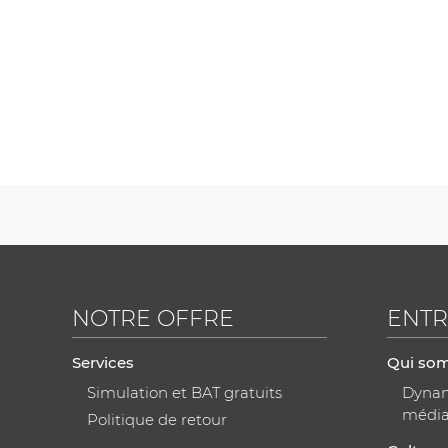
NOTRE OFFRE
ENTR
Services
Qui so
Simulation et BAT gratuits
Dynami
médi
Politique de retour