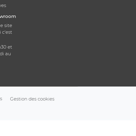
ves
howroom
e site
i c'est
h30 et
di au
s
Gestion des cookies