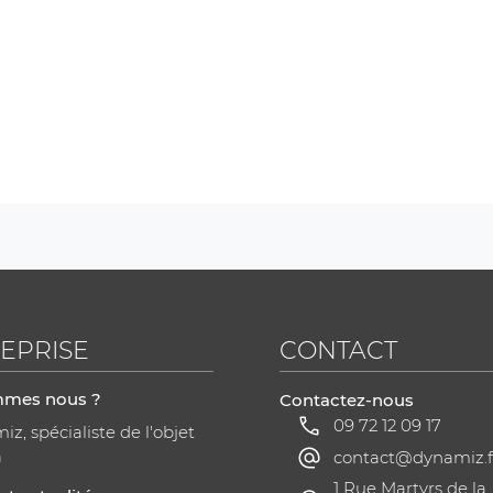
EPRISE
CONTACT
mmes nous ?
Contactez-nous
09 72 12 09 17
z, spécialiste de l'objet
a
contact@dynamiz.f
1 Rue Martyrs de la