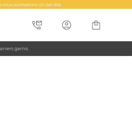
 vous souhaitons un bel été.
aniers garnis
e Condor Tube - SOL'S
TUBE - SOL'S